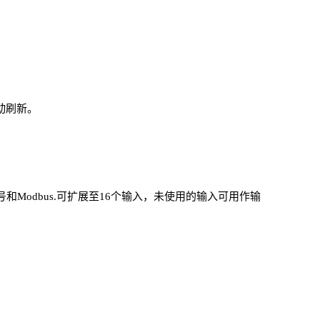
动刷新。
,脉冲信号和Modbus.可扩展至16个输入，未使用的输入可用作输