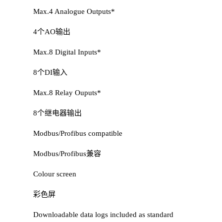
Max.4 Analogue Outputs*
4个AO输出
Max.8 Digital Inputs*
8个DI输入
Max.8 Relay Ouputs*
8个继电器输出
Modbus/Profibus compatible
Modbus/Profibus兼容
Colour screen
彩色屏
Downloadable data logs included as standard